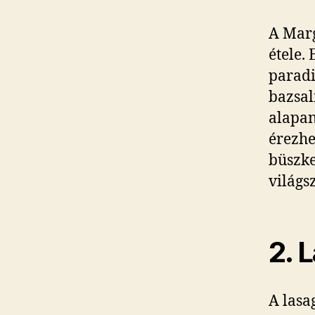
A Marg
étele.
paradi
bazsal
alapan
érezhe
büszke
világsz
2. 
A lasa