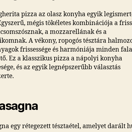
herita pizza az olasz konyha egyik legismer
 Egyszerű, mégis tökéletes kombinációja a friss
csomszósznak, a mozzarellának és a
ikomnak. A vékony, ropogós tésztára halmozo
yagok frissessége és harmóniája minden fal
tő. Ez a klasszikus pizza a nápolyi konyha
sége, és az egyik legnépszerűbb választás
erte.
Lasagna
gna egy rétegezett tésztaétel, amelyet darált h