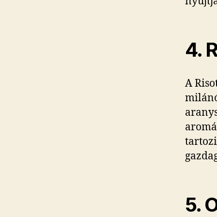
nyújtja
4. 
A Riso
milánó
aranys
aromát
tartoz
gazdagí
5. 