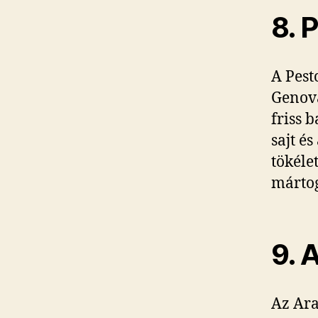
8. 
A Pest
Genová
friss 
sajt é
tökéle
mártog
9. 
Az Ara