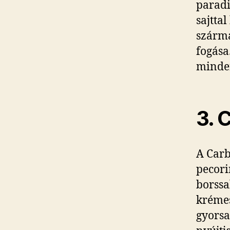
paradi
sajtta
szárma
fogása
minden
3. 
A Carb
pecori
borssa
krémes
gyorsa