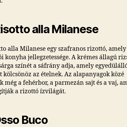
.
Risotto alla Milanese
tto alla Milanese egy szafranos rizottó, amely
i konyha jellegzetessége. A krémes állagú riz
árga színét a sáfrány adja, amely egyedülálló 
 kölcsönöz az ételnek. Az alapanyagok közé
ik még a fehérbor, a parmezán sajt és a vaj, a
tják a rizottó ízvilágát.
Osso Buco