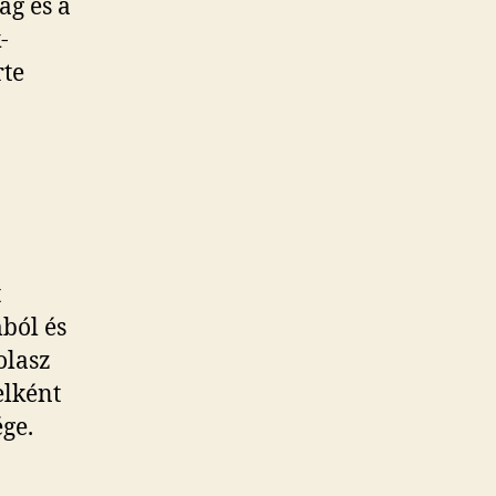
ag és a
-
rte
t
ból és
olasz
elként
ége.