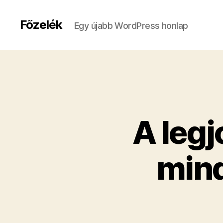
Főzelék
Egy újabb WordPress honlap
A legj
min