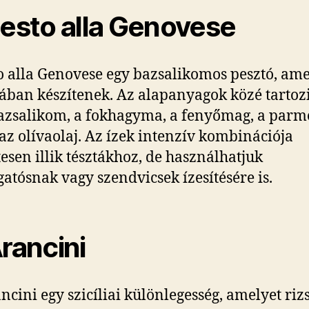
Pesto alla Genovese
o alla Genovese egy bazsalikomos pesztó, ame
ban készítenek. Az alapanyagok közé tartoz
bazsalikom, a fokhagyma, a fenyőmag, a par
s az olívaolaj. Az ízek intenzív kombinációja
tesen illik tésztákhoz, de használhatjuk
atósnak vagy szendvicsek ízesítésére is.
Arancini
ncini egy szicíliai különlegesség, amelyet riz