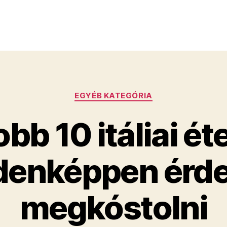
Kategóriák
EGYÉB KATEGÓRIA
obb 10 itáliai éte
denképpen érd
megkóstolni