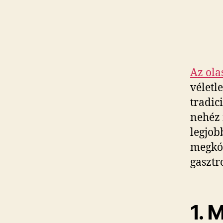
Az ola
véletl
tradic
nehéz 
legjob
megkós
gasztr
1. 