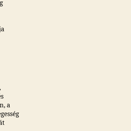
g
ja
,
és
n, a
egesség
át