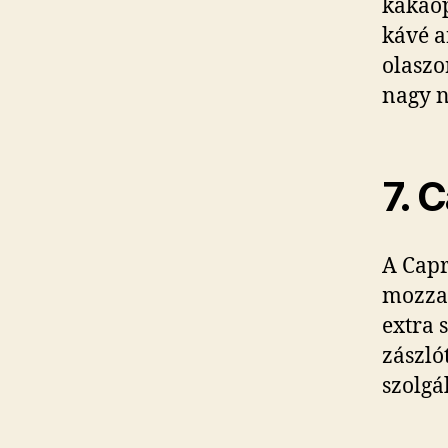
kakaóp
kávé a
olaszo
nagy n
7. 
A Capr
mozzar
extra 
zászló
szolgá