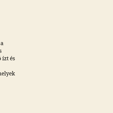
 a
s
ízt és
melyek