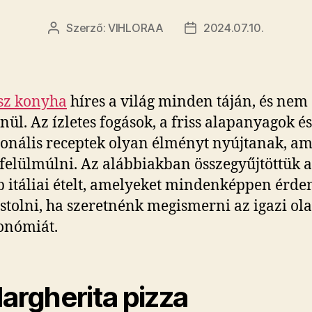
Szerző:
VIHLORAA
2024.07.10.
Bejegyzés
Bejegyzés
szerzője
dátuma
sz konyha
híres a világ minden táján, és nem
enül. Az ízletes fogások, a friss alapanyagok és
ionális receptek olyan élményt nyújtanak, am
felülmúlni. Az alábbiakban összegyűjtöttük a 
b itáliai ételt, amelyeket mindenképpen érd
tolni, ha szeretnénk megismerni az igazi ola
onómiát.
Margherita pizza