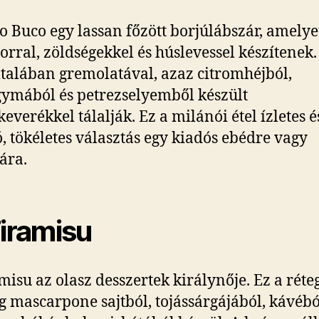
o Buco egy lassan főzött borjúlábszár, amelye
orral, zöldségekkel és húslevessel készítenek.
általában gremolatával, azaz citromhéjból,
ymából és petrezselyemből készült
keverékkel tálalják. Ez a milánói étel ízletes é
ó, tökéletes választás egy kiadós ebédre vagy
ára.
Tiramisu
misu az olasz desszertek királynője. Ez a réte
g mascarpone sajtból, tojássárgájából, kávébó