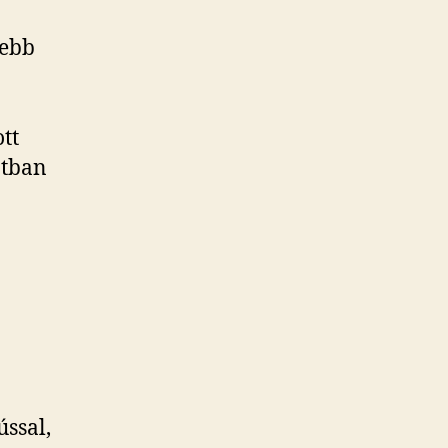
tebb
tt
atban
ússal,