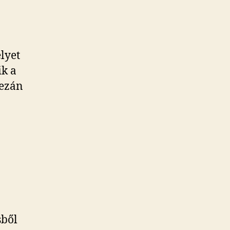
lyet
ik a
mezán
sből