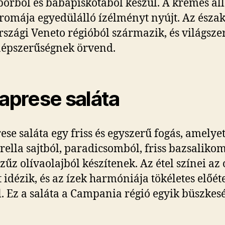
orból és babapiskótából készül. A krémes áll
romája egyedülálló ízélményt nyújt. Az észak
rszági Veneto régióból származik, és világsze
épszerűségnek örvend.
Caprese saláta
ese saláta egy friss és egyszerű fogás, amelye
ella sajtból, paradicsomból, friss bazsalikom
szűz olívaolajból készítenek. Az étel színei az 
t idézik, és az ízek harmóniája tökéletes előét
l. Ez a saláta a Campania régió egyik büszkes