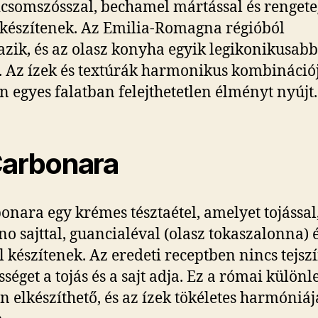
csomszósszal, bechamel mártással és rengete
l készítenek. Az Emilia-Romagna régióból
zik, és az olasz konyha egyik legikonikusabb
. Az ízek és textúrák harmonikus kombináció
 egyes falatban felejthetetlen élményt nyújt.
Carbonara
onara egy krémes tésztaétel, amelyet tojással
no sajttal, guancialéval (olasz tokaszalonna) 
l készítenek. Az eredeti receptben nincs tejszí
séget a tojás és a sajt adja. Ez a római különl
n elkészíthető, és az ízek tökéletes harmóniáj