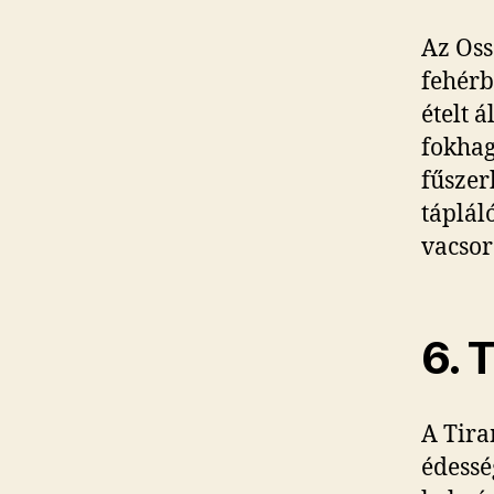
Az Oss
fehérb
ételt 
fokhag
fűszer
táplál
vacsor
6. 
A Tira
édessé