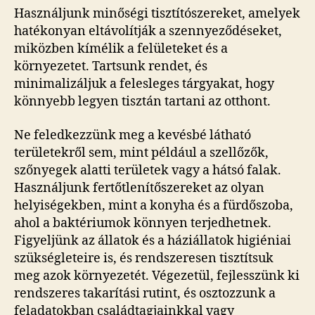
Használjunk minőségi tisztítószereket, amelyek
hatékonyan eltávolítják a szennyeződéseket,
miközben kímélik a felületeket és a
környezetet. Tartsunk rendet, és
minimalizáljuk a felesleges tárgyakat, hogy
könnyebb legyen tisztán tartani az otthont.
Ne feledkezzünk meg a kevésbé látható
területekről sem, mint például a szellőzők,
szőnyegek alatti területek vagy a hátsó falak.
Használjunk fertőtlenítőszereket az olyan
helyiségekben, mint a konyha és a fürdőszoba,
ahol a baktériumok könnyen terjedhetnek.
Figyeljünk az állatok és a háziállatok higiéniai
szükségleteire is, és rendszeresen tisztítsuk
meg azok környezetét. Végezetül, fejlesszünk ki
rendszeres takarítási rutint, és osztozzunk a
feladatokban családtagjainkkal vagy