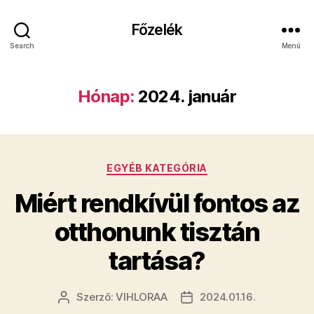
Főzelék
Search
Menü
Hónap:
2024. január
Kategóriák
EGYÉB KATEGÓRIA
Miért rendkívül fontos az
otthonunk tisztán
tartása?
Szerző:
VIHLORAA
2024.01.16.
Bejegyzés
Bejegyzés
szerzője
dátuma