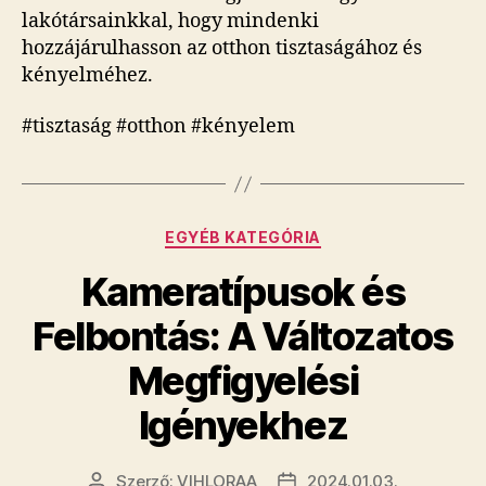
lakótársainkkal, hogy mindenki
hozzájárulhasson az otthon tisztaságához és
kényelméhez.
#tisztaság #otthon #kényelem
Kategóriák
EGYÉB KATEGÓRIA
Kameratípusok és
Felbontás: A Változatos
Megfigyelési
Igényekhez
Szerző:
VIHLORAA
2024.01.03.
Bejegyzés
Bejegyzés