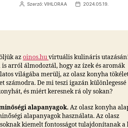
Szerző:
VIHLORAA
2024.05.19.
Bejegyzés
Bejegyzés
szerzője
dátuma
öljük az
oinos.hu
virtuális kulináris utazásán
 is arról álmodoztál, hogy az ízek és aromák
latos világába merülj, az olasz konyha tökélet
het számodra. De mi teszi igazán különlegessé
konyhát, és miért keresnek rá oly sokan?
 minőségi alapanyagok.
Az olasz konyha ala
 minőségi alapanyagok használata. Az olasz
soknak kiemelt fontosságot tulajdonítanak a 