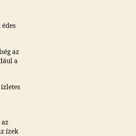
z édes
dség az
dául a
ízletes
 az
az ízek