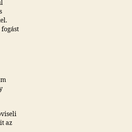
l
s
el.
 fogást
sem
y
viseli
it az