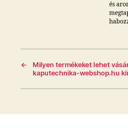
és aro
megtap
habozz
←
Milyen termékeket lehet vásár
kaputechnika-webshop.hu kí