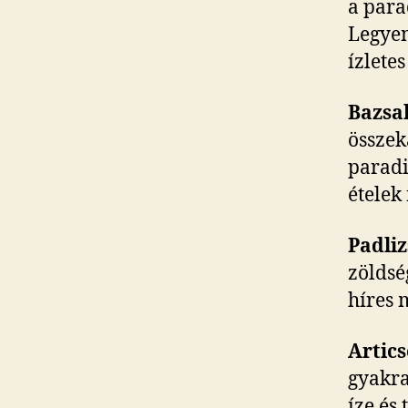
a para
Legyen 
ízlete
Bazsa
összek
paradi
ételek
Padli
zöldsé
híres 
Artic
gyakra
íze és