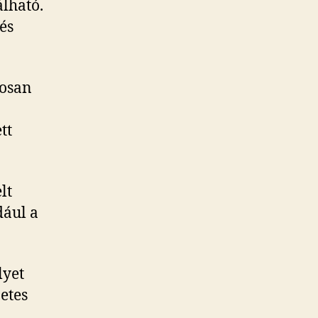
lható.
 és
rosan
tt
lt
dául a
lyet
etes