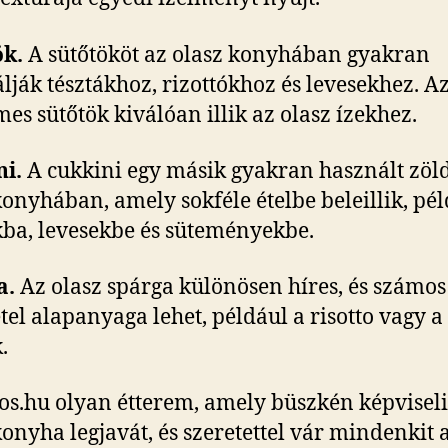
ök.
A sütőtököt az olasz konyhában gyakran
lják tésztákhoz, rizottókhoz és levesekhez. A
mes sütőtök kiválóan illik az olasz ízekhez.
i.
A cukkini egy másik gyakran használt zöl
konyhában, amely sokféle ételbe beleillik, pél
kba, levesekbe és süteményekbe.
a.
Az olasz spárga különösen híres, és számos 
étel alapanyaga lehet, például a risotto vagy a
.
os.hu olyan étterem, amely büszkén képviseli
konyha legjavát, és szeretettel vár mindenkit 