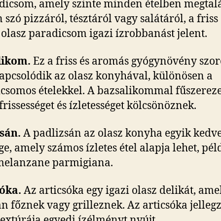
dicsom, amely szinte minden ételben megtalá
szó pizzáról, tésztáról vagy salátáról, a friss
s olasz paradicsom igazi ízrobbanást jelent.
likom.
Ez a friss és aromás gyógynövény szo
apcsolódik az olasz konyhával, különösen a
csomos ételekkel. A bazsalikommal fűszereze
 frissességet és ízletességet kölcsönöznek.
zsán.
A padlizsán az olasz konyha egyik kedve
ge, amely számos ízletes étel alapja lehet, pél
melanzane parmigiana.
sóka.
Az articsóka egy igazi olasz delikát, ame
n főznek vagy grilleznek. Az articsóka jellegz
 textúrája egyedi ízélményt nyújt.