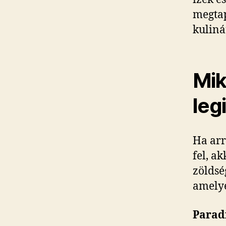
megtap
kuliná
Mik
leg
Ha arr
fel, a
zöldsé
amelye
Parad