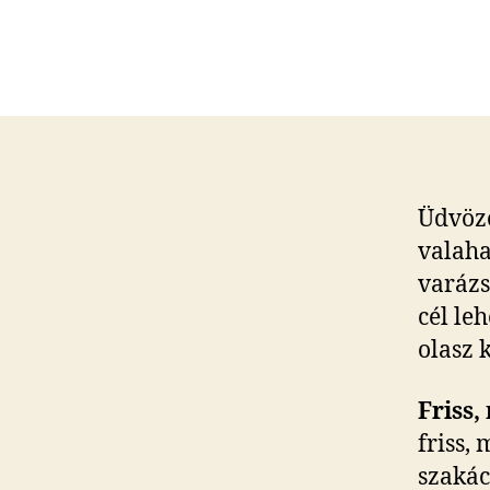
Üdvöz
valaha
varázs
cél le
olasz 
Friss,
friss,
szakác