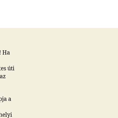
! Ha
es úti
 az
pja a
helyi