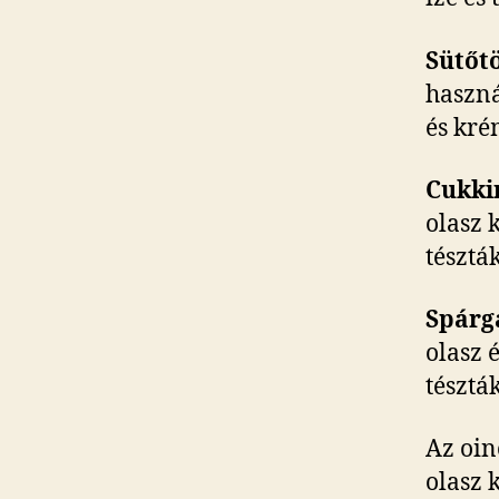
Sütőt
haszná
és kré
Cukkin
olasz 
tésztá
Spárg
olasz 
tészták
Az oin
olasz 