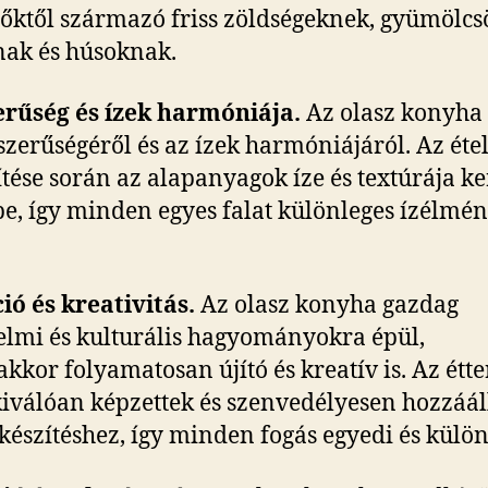
őktől származó friss zöldségeknek, gyümölcs
nak és húsoknak.
erűség és ízek harmóniája.
Az olasz konyha 
szerűségéről és az ízek harmóniájáról. Az éte
ítése során az alapanyagok íze és textúrája ke
be, így minden egyes falat különleges ízélmén
ió és kreativitás.
Az olasz konyha gazdag
elmi és kulturális hagyományokra épül,
kkor folyamatosan újító és kreatív is. Az étt
kiválóan képzettek és szenvedélyesen hozzáá
lkészítéshez, így minden fogás egyedi és külön