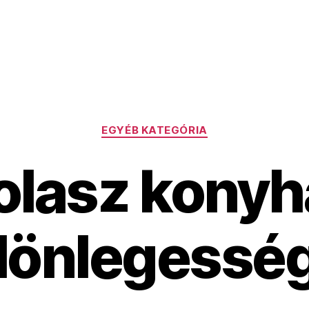
Kategóriák
EGYÉB KATEGÓRIA
olasz konyh
lönlegessé