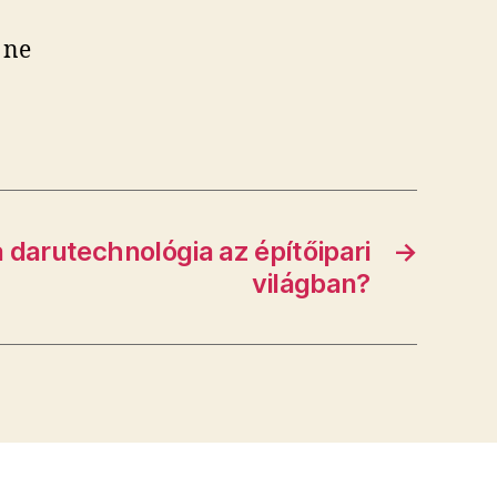
 ne
a darutechnológia az építőipari
→
világban?