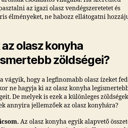
asztalni az igazi olasz vendégszeretetet és
ris élményeket, ne habozz ellátogatni hozzáj
 az olasz konyha
ismertebb zöldségei?
a vágyik, hogy a legfinomabb olasz ízeket fe
kkor ne hagyja ki az olasz konyha legismerteb
geit. De melyek is ezek a különleges zöldségek
k annyira jellemzőek az olasz konyhára?
icsom.
Az olasz konyha egyik alapvető összet