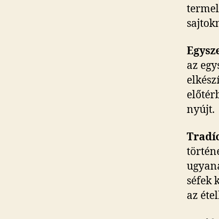
termel
sajtok
Egysz
az egy
elkész
előtér
nyújt.
Tradíc
történ
ugyana
séfek 
az éte