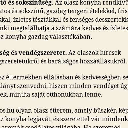
ió és sokszínűség.
Az olasz konyha rendkívü
atos és sokszínű, gazdag tengeri ételekkel, fris
kkal, ízletes tésztákkal és fenséges desszertekk
ki megtalálhatja a számára kedves és ízletes
sz konyha gazdag választékában.
ség és vendégszeretet.
Az olaszok híresek
szeretetükről és barátságos hozzáállásukról.
sz éttermekben ellátásban és kedvességben 
hiányt szenvedni, hiszen minden vendéget úg
ek, mintha saját otthonukban lenne.
os.hu olyan olasz étterem, amely büszkén kép
sz konyha legjavát, és szeretettel vár mindenk
s aromák csodálatos világába. Ha szeretnéd