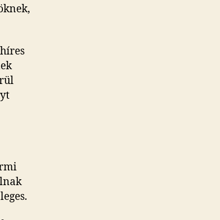
öknek,
híres
lek
rül
yt
ermi
llnak
leges.