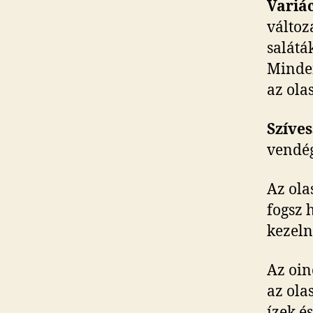
Variác
változ
salátá
Minden
az ola
Szíves
vendég
Az ola
fogsz 
kezeln
Az oin
az ola
ízek é