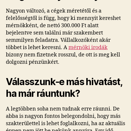
Nagyon változó, a cégek méretétől és a
felelősségtől is függ, hogy ki mennyit kereshet
mérnökként, de nettó 300.000 Ft alatt
bejelentve sem találni már szakembert
semmilyen feladatra. Vállalkozóként akár
többet is lehet keresni. A
mérnöki irodák
bizony nem fizetnek rosszul, de ott is meg kell
dolgozni pénzünkért.
Válasszunk-e más hivatást,
ha már ráuntunk?
A legtöbben soha nem tudnak erre ráunni. De
abba is nagyon fontos belegondolni, hogy más
szakterülettel is lehet foglalkozni, ha az aktuális
éppen nem jött be nekünk annyira. Egy idő