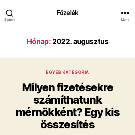
Főzelék
Search
Menü
Hónap:
2022. augusztus
Kategóriák
EGYÉB KATEGÓRIA
Milyen fizetésekre
számíthatunk
mérnökként? Egy kis
összesítés