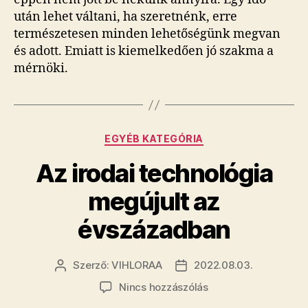
után lehet váltani, ha szeretnénk, erre
természetesen minden lehetőségünk megvan
és adott. Emiatt is kiemelkedően jó szakma a
mérnöki.
Kategóriák
EGYÉB KATEGÓRIA
Az irodai technológia
megújult az
évszázadban
Szerző:
VIHLORAA
2022.08.03.
Bejegyzés
Bejegyzés
szerzője
dátuma
a(z)
Nincs hozzászólás
Az