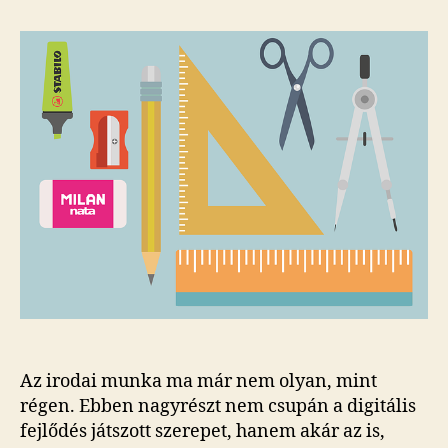
irodai
technológia
megújult
az
évszázadban
bejegyzéshez
Az irodai munka ma már nem olyan, mint
régen. Ebben nagyrészt nem csupán a digitális
fejlődés játszott szerepet, hanem akár az is,