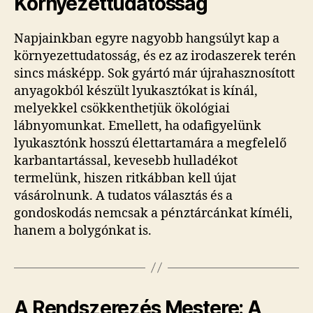
Környezettudatosság
Napjainkban egyre nagyobb hangsúlyt kap a
környezettudatosság, és ez az irodaszerek terén
sincs másképp. Sok gyártó már újrahasznosított
anyagokból készült lyukasztókat is kínál,
melyekkel csökkenthetjük ökológiai
lábnyomunkat. Emellett, ha odafigyelünk
lyukasztónk hosszú élettartamára a megfelelő
karbantartással, kevesebb hulladékot
termelünk, hiszen ritkábban kell újat
vásárolnunk. A tudatos választás és a
gondoskodás nemcsak a pénztárcánkat kíméli,
hanem a bolygónkat is.
A Rendszerezés Mestere: A