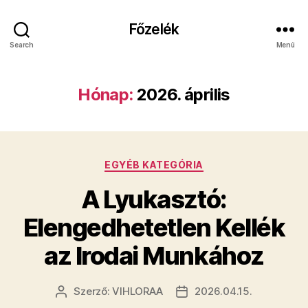
Főzelék
Search
Menü
Hónap:
2026. április
Kategóriák
EGYÉB KATEGÓRIA
A Lyukasztó:
Elengedhetetlen Kellék
az Irodai Munkához
Szerző:
VIHLORAA
2026.04.15.
Bejegyzés
Bejegyzés
szerzője
dátuma