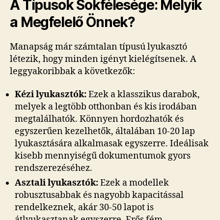
A Típusok Sokfélesége: Melyik
a Megfelelő Önnek?
Manapság már számtalan típusú lyukasztó
létezik, hogy minden igényt kielégítsenek. A
leggyakoribbak a következők:
Kézi lyukasztók:
Ezek a klasszikus darabok,
melyek a legtöbb otthonban és kis irodában
megtalálhatók. Könnyen hordozhatók és
egyszerűen kezelhetők, általában 10-20 lap
lyukasztására alkalmasak egyszerre. Ideálisak
kisebb mennyiségű dokumentumok gyors
rendszerezéséhez.
Asztali lyukasztók:
Ezek a modellek
robusztusabbak és nagyobb kapacitással
rendelkeznek, akár 30-50 lapot is
átlyukasztanak egyszerre. Erős fém