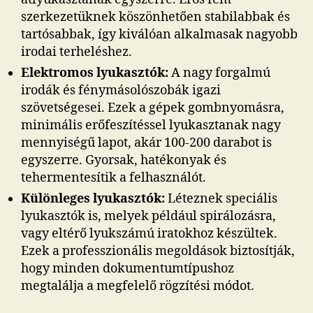
szerkezetüknek köszönhetően stabilabbak és
tartósabbak, így kiválóan alkalmasak nagyobb
irodai terheléshez.
Elektromos lyukasztók:
A nagy forgalmú
irodák és fénymásolószobák igazi
szövetségesei. Ezek a gépek gombnyomásra,
minimális erőfeszítéssel lyukasztanak nagy
mennyiségű lapot, akár 100-200 darabot is
egyszerre. Gyorsak, hatékonyak és
tehermentesítik a felhasználót.
Különleges lyukasztók:
Léteznek speciális
lyukasztók is, melyek például spirálozásra,
vagy eltérő lyukszámú iratokhoz készültek.
Ezek a professzionális megoldások biztosítják,
hogy minden dokumentumtípushoz
megtalálja a megfelelő rögzítési módot.