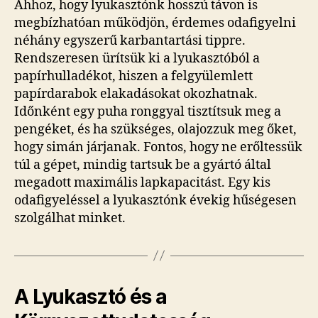
Ahhoz, hogy lyukasztónk hosszú távon is
megbízhatóan működjön, érdemes odafigyelni
néhány egyszerű karbantartási tippre.
Rendszeresen ürítsük ki a lyukasztóból a
papírhulladékot, hiszen a felgyülemlett
papírdarabok elakadásokat okozhatnak.
Időnként egy puha ronggyal tisztítsuk meg a
pengéket, és ha szükséges, olajozzuk meg őket,
hogy simán járjanak. Fontos, hogy ne erőltessük
túl a gépet, mindig tartsuk be a gyártó által
megadott maximális lapkapacitást. Egy kis
odafigyeléssel a lyukasztónk évekig hűségesen
szolgálhat minket.
A Lyukasztó és a