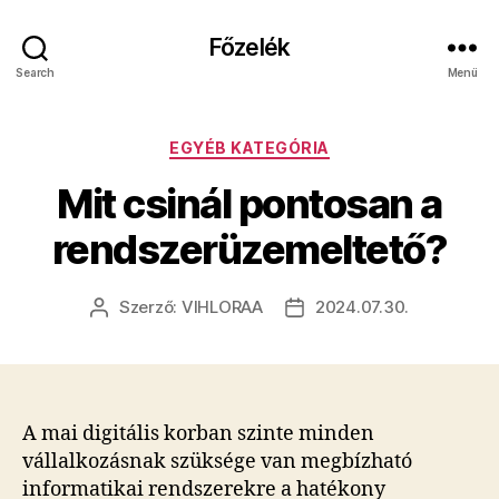
Főzelék
Search
Menü
Kategóriák
EGYÉB KATEGÓRIA
Mit csinál pontosan a
rendszerüzemeltető?
Szerző:
VIHLORAA
2024.07.30.
Bejegyzés
Bejegyzés
szerzője
dátuma
A mai digitális korban szinte minden
vállalkozásnak szüksége van megbízható
informatikai rendszerekre a hatékony