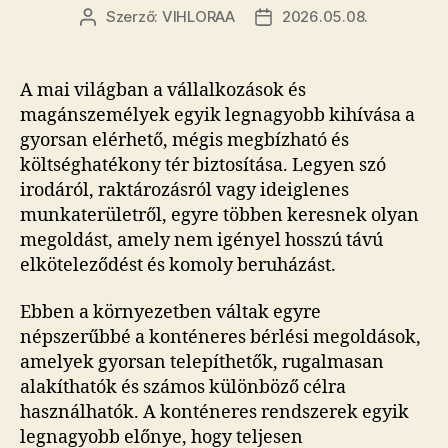
Szerző:
VIHLORAA
2026.05.08.
Bejegyzés
Bejegyzés
szerzője
dátuma
A mai világban a vállalkozások és
magánszemélyek egyik legnagyobb kihívása a
gyorsan elérhető, mégis megbízható és
költséghatékony tér biztosítása. Legyen szó
irodáról, raktározásról vagy ideiglenes
munkaterületről, egyre többen keresnek olyan
megoldást, amely nem igényel hosszú távú
elköteleződést és komoly beruházást.
Ebben a környezetben váltak egyre
népszerűbbé a konténeres bérlési megoldások,
amelyek gyorsan telepíthetők, rugalmasan
alakíthatók és számos különböző célra
használhatók. A konténeres rendszerek egyik
legnagyobb előnye, hogy teljesen