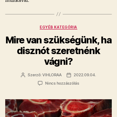
munkával.
Kategóriák
EGYÉB KATEGÓRIA
Mire van szükségünk, ha
disznót szeretnénk
vágni?
Szerző:
VIHLORAA
2022.09.04.
Bejegyzés
Bejegyzés
szerzője
dátuma
a(z)
Nincs hozzászólás
Mire
van
szükségünk,
ha
disznót