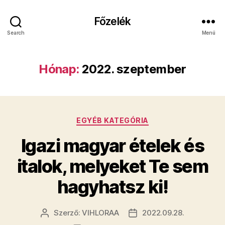
Főzelék
Search
Menü
Hónap:
2022. szeptember
Kategóriák
EGYÉB KATEGÓRIA
Igazi magyar ételek és
italok, melyeket Te sem
hagyhatsz ki!
Szerző:
VIHLORAA
2022.09.28.
Bejegyzés
Bejegyzés
szerzője
dátuma