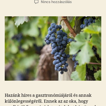
a(z)
Nincs hozzászólás
Igazi
magyar
ételek
és
italok,
melyeket
Te
sem
hagyhatsz
ki!
bejegyzéshez
Hazánk híres a gasztronómiájáról és annak
különlegességéről. Ennek az az oka, hogy