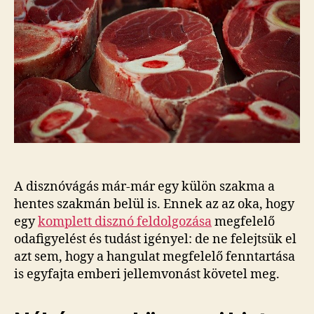
szeretnénk
vágni?
bejegyzéshez
A disznóvágás már-már egy külön szakma a
hentes szakmán belül is. Ennek az az oka, hogy
egy
komplett disznó feldolgozása
megfelelő
odafigyelést és tudást igényel: de ne felejtsük el
azt sem, hogy a hangulat megfelelő fenntartása
is egyfajta emberi jellemvonást követel meg.