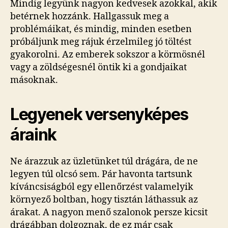
Mindig legyünk nagyon kedvesek azokkal, akik
betérnek hozzánk. Hallgassuk meg a
problémáikat, és mindig, minden esetben
próbáljunk meg rájuk érzelmileg jó töltést
gyakorolni. Az emberek sokszor a körmösnél
vagy a zöldségesnél öntik ki a gondjaikat
másoknak.
Legyenek versenyképes
áraink
Ne árazzuk az üzletünket túl drágára, de ne
legyen túl olcsó sem. Pár havonta tartsunk
kíváncsiságból egy ellenőrzést valamelyik
környező boltban, hogy tisztán láthassuk az
árakat. A nagyon menő szalonok persze kicsit
drágábban dolgoznak, de ez már csak