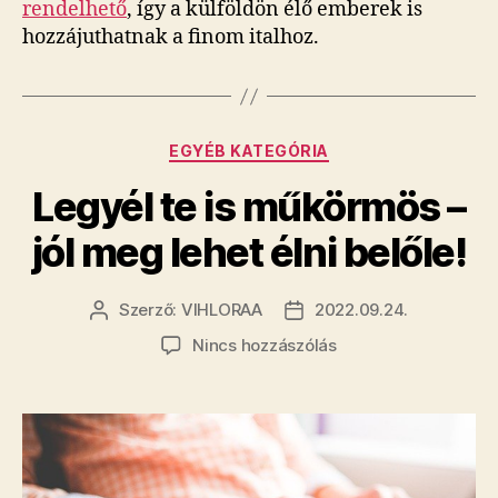
rendelhető
, így a külföldön élő emberek is
hozzájuthatnak a finom italhoz.
Kategóriák
EGYÉB KATEGÓRIA
Legyél te is műkörmös –
jól meg lehet élni belőle!
Szerző:
VIHLORAA
2022.09.24.
Bejegyzés
Bejegyzés
szerzője
dátuma
a(z)
Nincs hozzászólás
Legyél
te
is
műkörmös
–
jól