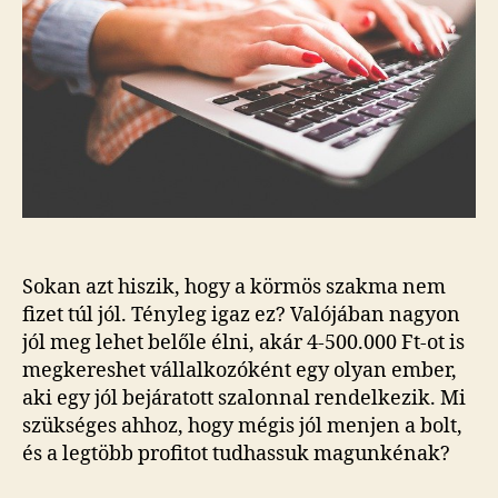
meg
lehet
élni
belőle!
bejegyzéshez
Sokan azt hiszik, hogy a körmös szakma nem
fizet túl jól. Tényleg igaz ez? Valójában nagyon
jól meg lehet belőle élni, akár 4-500.000 Ft-ot is
megkereshet vállalkozóként egy olyan ember,
aki egy jól bejáratott szalonnal rendelkezik. Mi
szükséges ahhoz, hogy mégis jól menjen a bolt,
és a legtöbb profitot tudhassuk magunkénak?