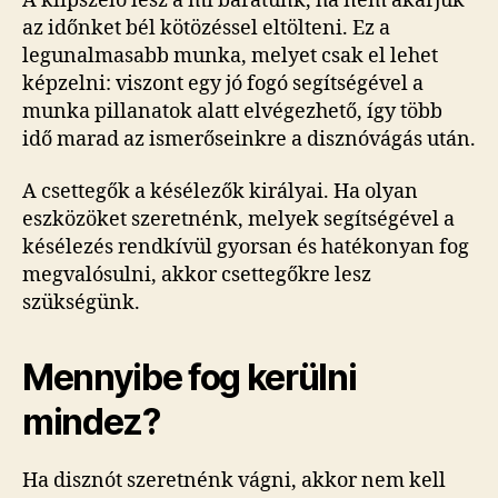
A klipszelő lesz a mi barátunk, ha nem akarjuk
az időnket bél kötözéssel eltölteni. Ez a
legunalmasabb munka, melyet csak el lehet
képzelni: viszont egy jó fogó segítségével a
munka pillanatok alatt elvégezhető, így több
idő marad az ismerőseinkre a disznóvágás után.
A csettegők a késélezők királyai. Ha olyan
eszközöket szeretnénk, melyek segítségével a
késélezés rendkívül gyorsan és hatékonyan fog
megvalósulni, akkor csettegőkre lesz
szükségünk.
Mennyibe fog kerülni
mindez?
Ha disznót szeretnénk vágni, akkor nem kell