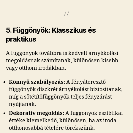
5. Függönyök: Klasszikus és
praktikus
A függönyök továbbra is kedvelt árnyékolási
megoldásnak számítanak, különösen kisebb
vagy otthoni irodákban.
Könnyű szabályozás:
A fényáteresztő
függönyök diszkrét árnyékolást biztosítanak,
míg a sötétítőfüggönyök teljes fényzárást
nyújtanak.
Dekoratív megoldás:
A függönyök esztétikai
értéke kiemelkedő, különösen, ha az iroda
otthonosabbá tételére törekszünk.