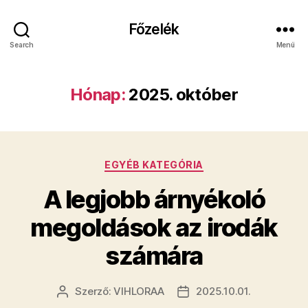
Főzelék
Search
Menü
Hónap:
2025. október
Kategóriák
EGYÉB KATEGÓRIA
A legjobb árnyékoló
megoldások az irodák
számára
Szerző:
VIHLORAA
2025.10.01.
Bejegyzés
Bejegyzés
szerzője
dátuma