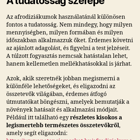
A tudatosság szerepe
Az afrodiziákumok használatánál különösen
fontos a tudatosság. Nem mindegy, hogy milyen
mennyiségben, milyen formában és milyen
időszakban alkalmazzuk őket. Érdemes követni
az ajánlott adagolást, és figyelni a test jelzéseit.
A túlzott fogyasztás nemcsak hatástalan lehet,
hanem kellemetlen mellékhatásokkal is járhat.
Azok, akik szeretnék jobban megismerni a
különféle lehetőségeket, és eligazodni az
összetevők világában, érdemes átfogó
útmutatókat böngészni, amelyek bemutatják a
növények hatásait és alkalmazási módjait.
Például itt található egy
részletes kisokos a
legismertebb természetes összetevőkről
,
amely segít eligazodni: