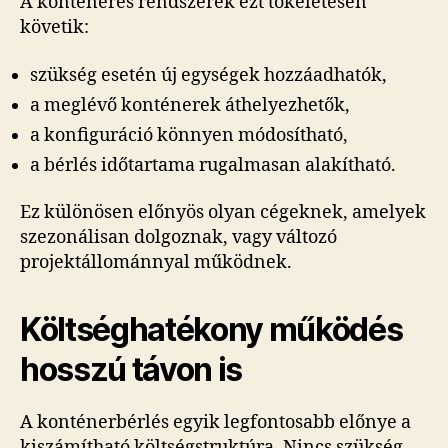
A konténeres rendszerek ezt tökéletesen
követik:
szükség esetén új egységek hozzáadhatók,
a meglévő konténerek áthelyezhetők,
a konfiguráció könnyen módosítható,
a bérlés időtartama rugalmasan alakítható.
Ez különösen előnyös olyan cégeknek, amelyek
szezonálisan dolgoznak, vagy változó
projektállománnyal működnek.
Költséghatékony működés
hosszú távon is
A konténerbérlés egyik legfontosabb előnye a
kiszámítható költségstruktúra. Nincs szükség