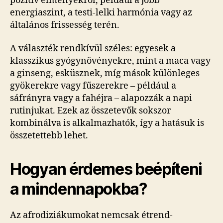
pozitív élményekről, például a jobb
energiaszint, a testi-lelki harmónia vagy az
általános frissesség terén.
A választék rendkívül széles: egyesek a
klasszikus gyógynövényekre, mint a maca vagy
a ginseng, esküsznek, míg mások különleges
gyökerekre vagy fűszerekre – például a
sáfrányra vagy a fahéjra – alapozzák a napi
rutinjukat. Ezek az összetevők sokszor
kombinálva is alkalmazhatók, így a hatásuk is
összetettebb lehet.
Hogyan érdemes beépíteni
a mindennapokba?
Az afrodiziákumokat nemcsak étrend-