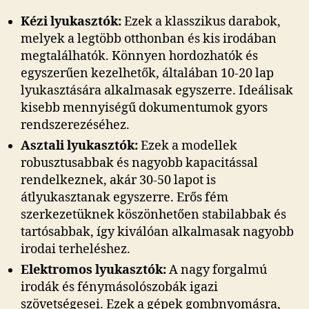
Kézi lyukasztók:
Ezek a klasszikus darabok,
melyek a legtöbb otthonban és kis irodában
megtalálhatók. Könnyen hordozhatók és
egyszerűen kezelhetők, általában 10-20 lap
lyukasztására alkalmasak egyszerre. Ideálisak
kisebb mennyiségű dokumentumok gyors
rendszerezéséhez.
Asztali lyukasztók:
Ezek a modellek
robusztusabbak és nagyobb kapacitással
rendelkeznek, akár 30-50 lapot is
átlyukasztanak egyszerre. Erős fém
szerkezetüknek köszönhetően stabilabbak és
tartósabbak, így kiválóan alkalmasak nagyobb
irodai terheléshez.
Elektromos lyukasztók:
A nagy forgalmú
irodák és fénymásolószobák igazi
szövetségesei. Ezek a gépek gombnyomásra,