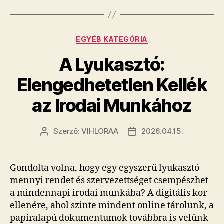
Kategóriák
EGYÉB KATEGÓRIA
A Lyukasztó:
Elengedhetetlen Kellék
az Irodai Munkához
Szerző:
VIHLORAA
2026.04.15.
Bejegyzés
Bejegyzés
szerzője
dátuma
Gondolta volna, hogy egy egyszerű lyukasztó
mennyi rendet és szervezettséget csempészhet
a mindennapi irodai munkába? A digitális kor
ellenére, ahol szinte mindent online tárolunk, a
papíralapú dokumentumok továbbra is velünk