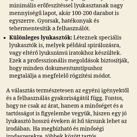
minimális erőfeszítéssel lyukasztanak nagy
mennyiségű lapot, akár 100-200 darabot is
egyszerre. Gyorsak, hatékonyak és
tehermentesítik a felhasználót.
Különleges lyukasztók:
Léteznek speciális
lyukasztók is, melyek például spirálozásra,
vagy eltérő lyukszámú iratokhoz készültek.
Ezek a professzionális megoldások biztosítják,
hogy minden dokumentumtípushoz
megtalálja a megfelelő rögzítési módot.
A választás természetesen az egyéni igényektől
és a felhasználás gyakoriságától függ. Fontos,
hogy ne csak az árat, hanem a minőséget és a
tartósságot is figyelembe vegyük, hiszen egy jó
lyukasztó hosszú éveken át hű társunk lehet az
irodában. Ha megbízható és minőségi
irodaszerekre, többek között tartós