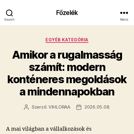
Főzelék
Search
Menü
Kategóriák
EGYÉB KATEGÓRIA
Amikor a rugalmasság
számít: modern
konténeres megoldások
a mindennapokban
Szerző:
VIHLORAA
2026.05.08.
Bejegyzés
Bejegyzés
szerzője
dátuma
A mai világban a vállalkozások és