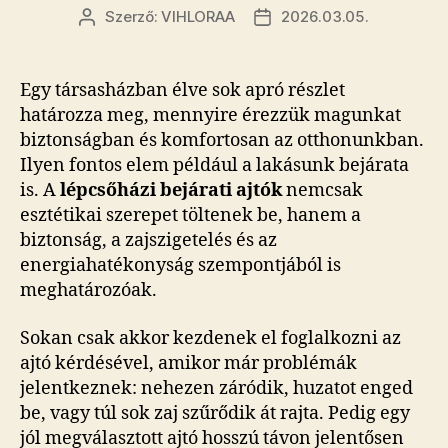
Szerző:
VIHLORAA
2026.03.05.
Bejegyzés
Bejegyzés
szerzője
dátuma
Egy társasházban élve sok apró részlet
határozza meg, mennyire érezzük magunkat
biztonságban és komfortosan az otthonunkban.
Ilyen fontos elem például a lakásunk bejárata
is. A
lépcsőházi bejárati ajtók
nemcsak
esztétikai szerepet töltenek be, hanem a
biztonság, a zajszigetelés és az
energiahatékonyság szempontjából is
meghatározóak.
Sokan csak akkor kezdenek el foglalkozni az
ajtó kérdésével, amikor már problémák
jelentkeznek: nehezen záródik, huzatot enged
be, vagy túl sok zaj szűrődik át rajta. Pedig egy
jól megválasztott ajtó hosszú távon jelentősen