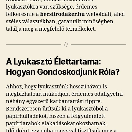
lyukasztókra van szüksége, érdemes
felkeresnie a
becsiirodaker.hu
weboldalt, ahol
széles választékban, garantált minőségben
találja meg a megfelelő termékeket.
A Lyukasztó Élettartama:
Hogyan Gondoskodjunk Róla?
Ahhoz, hogy lyukasztónk hosszú távon is
megbízhatóan működjön, érdemes odafigyelni
néhány egyszerű karbantartási tippre.
Rendszeresen ürítsük ki a lyukasztóból a
papírhulladékot, hiszen a felgyülemlett
papírdarabok elakadásokat okozhatnak.
Időnként egy puha ronggyal tisztítsuk meg a