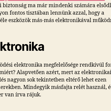
 biztonság ma már mindenki számára elsődl
yon fontos tisztában lennünk azzal, hogy a
éle eszközök más-más elektronikával működ
ektronika
dési elektronika megfelelősége rendkívül fo
miért? Alapvetően azért, mert az elektronika
s nagyon sok tekintetben eltérő lehet ezen
erekben. Mindegyik másfajta relét használ, 
er van írva rájuk.