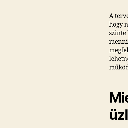
A terv
hogy n
szinte
menni.
megfel
lehetn
működé
Mi
üzl