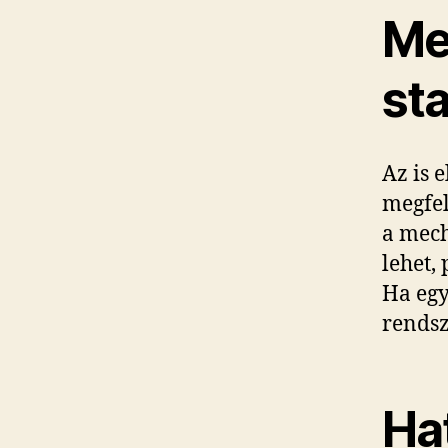
Me
sta
Az is 
megfel
a mech
lehet,
Ha egy
rendsz
Ha