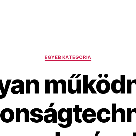
Kategóriák
EGYÉB KATEGÓRIA
yan működn
tonságtechn