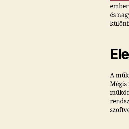
emberi
és nag
különf
El
A műkö
Mégis 
működé
rendsz
szoftv