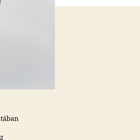
ztában
Az