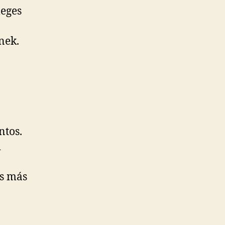
eges
nek.
ntos.
i
és más