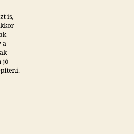
t is,
akkor
nak
y a
sak
 jó
píteni.