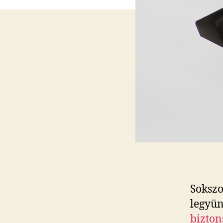
Sokszo
legyün
bizton