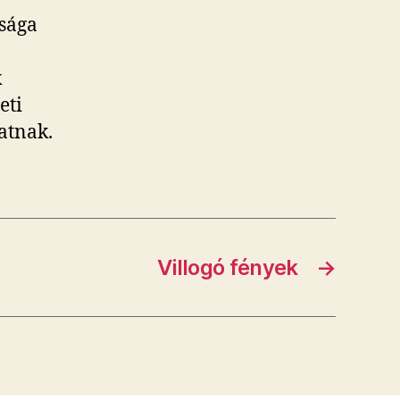
sága
k
eti
atnak.
Villogó fények
→