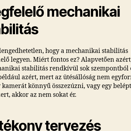
gfelelő mechanikai
bilitás
elengedhetetlen, hogy a mechanikai stabilitás
elő legyen. Miért fontos ez? Alapvetően azért
anikai stabilitás rendkívül sok szempontból 
 például azért, mert az ütésállóság nem egyfo
 kamerát könnyű összezúzni, vagy egy belépt
ert, akkor az nem sokat ér.
tékony tervezés