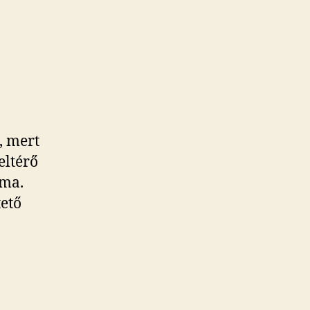
, mert
eltérő
rma.
ető