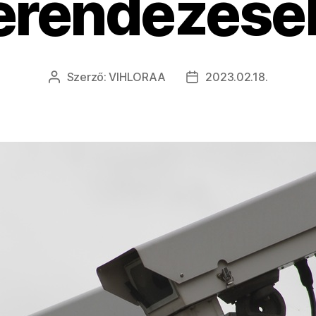
erendezése
Szerző:
VIHLORAA
2023.02.18.
Bejegyzés
Bejegyzés
szerzője
dátuma