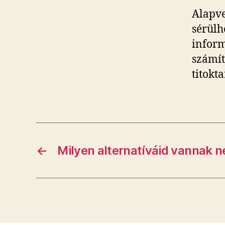
Alapve
sérülh
inform
számít
titokt
←
Milyen alternatíváid vannak 