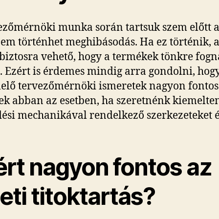
ezőmérnöki munka során tartsuk szem előtt az
em történhet meghibásodás. Ha ez történik, 
 biztosra vehető, hogy a termékek tönkre fog
 Ezért is érdemes mindig arra gondolni, hog
elő tervezőmérnöki ismeretek nagyon fonto
ek abban az esetben, ha szeretnénk kiemelten
si mechanikával rendelkező szerkezeteket é
ért nagyon fontos az
eti titoktartás?