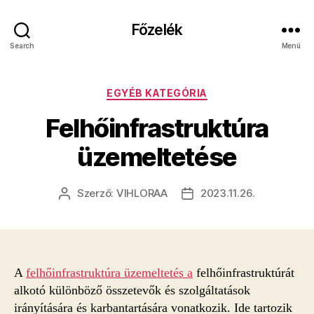
Főzelék
Search
Menü
Kategóriák
EGYÉB KATEGÓRIA
Felhőinfrastruktúra
üzemeltetése
Szerző:
VIHLORAA
2023.11.26.
Bejegyzés
Bejegyzés
szerzője
dátuma
A
felhőinfrastruktúra üzemeltetés a
felhőinfrastruktúrát
alkotó különböző összetevők és szolgáltatások
irányítására és karbantartására vonatkozik. Ide tartozik