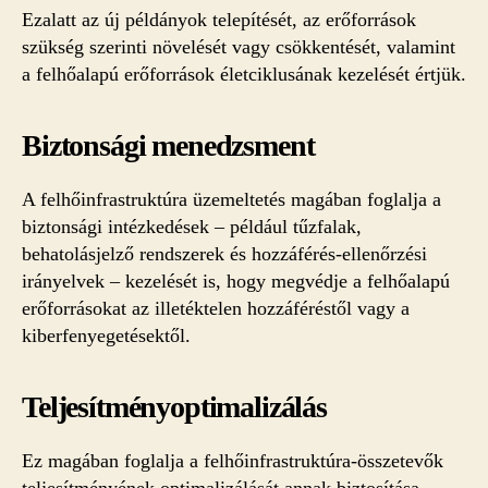
Ezalatt az új példányok telepítését, az erőforrások
szükség szerinti növelését vagy csökkentését, valamint
a felhőalapú erőforrások életciklusának kezelését értjük.
Biztonsági menedzsment
A felhőinfrastruktúra üzemeltetés magában foglalja a
biztonsági intézkedések – például tűzfalak,
behatolásjelző rendszerek és hozzáférés-ellenőrzési
irányelvek – kezelését is, hogy megvédje a felhőalapú
erőforrásokat az illetéktelen hozzáféréstől vagy a
kiberfenyegetésektől.
Teljesítményoptimalizálás
Ez magában foglalja a felhőinfrastruktúra-összetevők
teljesítményének optimalizálását annak biztosítása