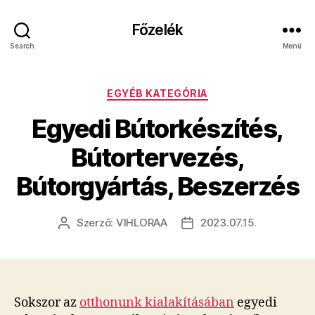
Főzelék
Search
Menü
Kategóriák
EGYÉB KATEGÓRIA
Egyedi Bútorkészítés,
Bútortervezés,
Bútorgyártás, Beszerzés
Szerző:
VIHLORAA
2023.07.15.
Bejegyzés
Bejegyzés
szerzője
dátuma
Sokszor az
otthonunk kialakításában
egyedi