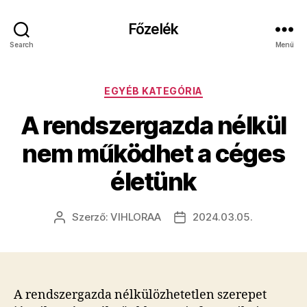
Főzelék
Search
Menü
Kategóriák
EGYÉB KATEGÓRIA
A rendszergazda nélkül
nem működhet a céges
életünk
Szerző:
VIHLORAA
2024.03.05.
Bejegyzés
Bejegyzés
szerzője
dátuma
A rendszergazda nélkülözhetetlen szerepet