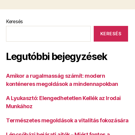
Keresés
KERESÉS
Legutóbbi bejegyzések
Amikor a rugalmasság számít: modern
konténeres megoldások a mindennapokban
A Lyukasztó: Elengedhetetlen Kellék az Irodai
Munkához
Természetes megoldások a vitalitás fokozására
Lépcsőházi bejárati ajtók – Miért fontos a