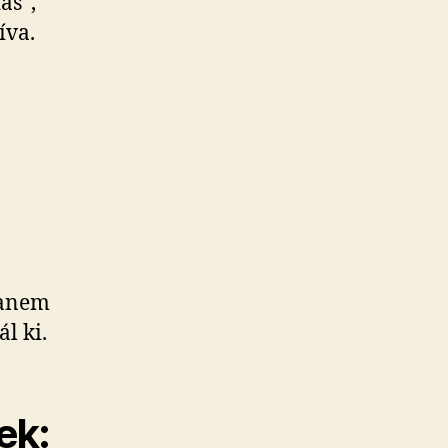
ás”,
íva.
hanem
l ki.
ek: