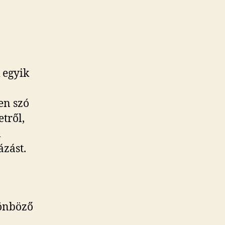
 egyik
en szó
tről,
m
ázást.
lönböző