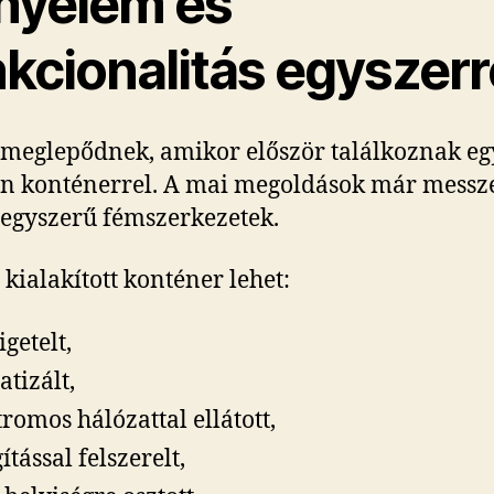
nyelem és
nkcionalitás egyszerr
meglepődnek, amikor először találkoznak eg
n konténerrel. A mai megoldások már mess
, egyszerű fémszerkezetek.
 kialakított konténer lehet:
igetelt,
atizált,
tromos hálózattal ellátott,
ítással felszerelt,