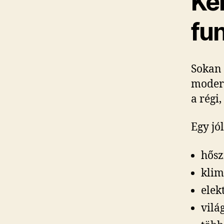
Ké
fu
Sokan 
moder
a régi
Egy jól
hősz
klim
elek
világ