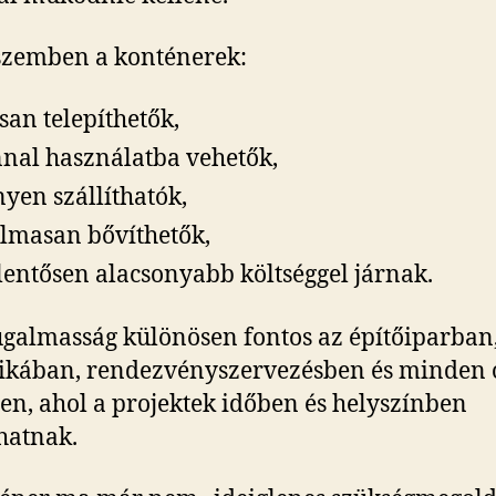
szemben a konténerek:
san telepíthetők,
nal használatba vehetők,
yen szállíthatók,
lmasan bővíthetők,
elentősen alacsonyabb költséggel járnak.
ugalmasság különösen fontos az építőiparban
tikában, rendezvényszervezésben és minden 
ten, ahol a projektek időben és helyszínben
hatnak.