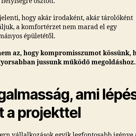
 helyiségre osztott.
 jelenti, hogy akár irodaként, akár tárolóként
ljuk, a komfortérzet nem marad el egy
ányos épületétől.
 nem az, hogy kompromisszumot kössünk,
gyorsabban jussunk működő megoldáshoz.
galmasság, ami lépés
t a projekttel
rn vállalkozások egyik legfontosabb igénye 