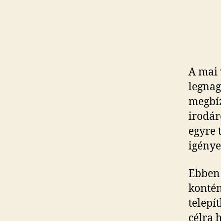
A mai 
legnag
megbíz
irodár
egyre 
igénye
Ebben 
kontén
telepí
célra 