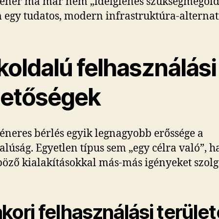
éner ma már nem „ideiglenes szükségmegold
egy tudatos, modern infrastruktúra-alternat
koldalú felhasználási
hetőségek
éneres bérlés egyik legnagyobb erőssége a
alúság. Egyetlen típus sem „egy célra való”, 
öző kialakításokkal más-más igényeket szolgá
kori felhasználási terület