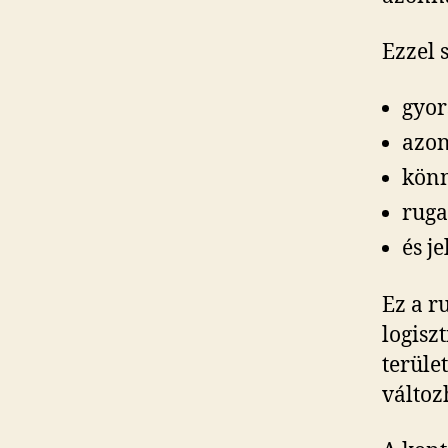
Ezzel 
gyor
azon
könn
ruga
és j
Ez a r
logisz
terüle
változ