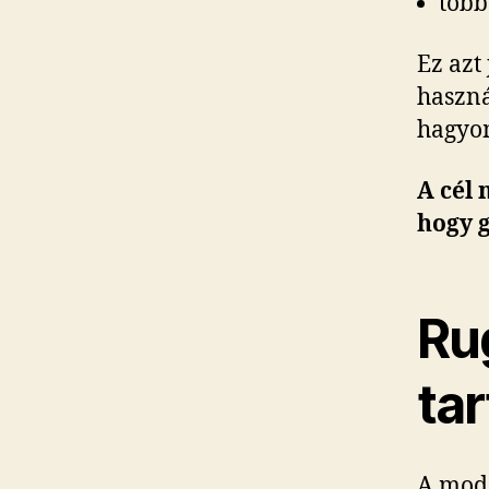
több
Ez azt
haszná
hagyom
A cél
hogy 
Ru
tar
A mode