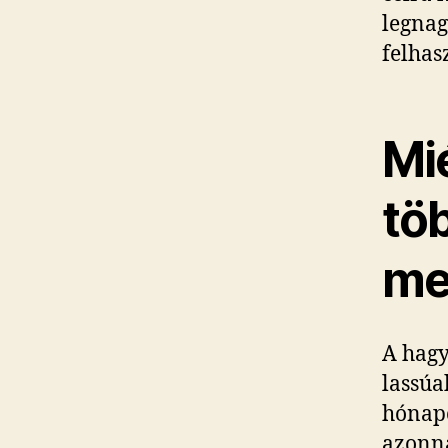
legnag
felhas
Mi
tö
me
A hagy
lassúa
hónapo
azonna