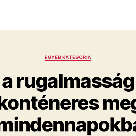
Kategóriák
EGYÉB KATEGÓRIA
 a rugalmasság 
konténeres me
 mindennapokb