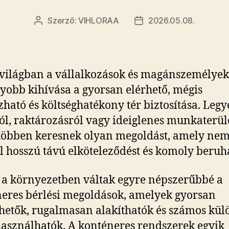
Szerző:
VIHLORAA
2026.05.08.
Bejegyzés
Bejegyzés
szerzője
dátuma
világban a vállalkozások és magánszemélyek
yobb kihívása a gyorsan elérhető, mégis
ható és költséghatékony tér biztosítása. Legy
ól, raktározásról vagy ideiglenes munkaterüle
többen keresnek olyan megoldást, amely ne
l hosszú távú elköteleződést és komoly beruh
a környezetben váltak egyre népszerűbbé a
eres bérlési megoldások, amelyek gyorsan
thetők, rugalmasan alakíthatók és számos kü
használhatók. A konténeres rendszerek egyik