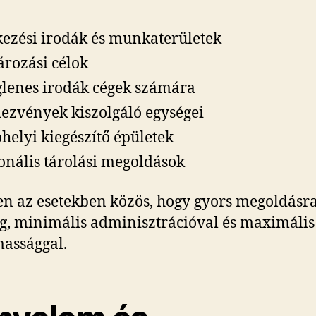
kezési irodák és munkaterületek
ározási célok
glenes irodák cégek számára
ezvények kiszolgáló egységei
phelyi kiegészítő épületek
onális tárolási megoldások
n az esetekben közös, hogy gyors megoldásr
g, minimális adminisztrációval és maximális
assággal.