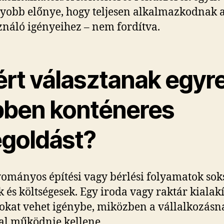
yobb előnye, hogy teljesen alkalmazkodnak 
ználó igényeihez – nem fordítva.
ért választanak egyr
bben konténeres
goldást?
ományos építési vagy bérlési folyamatok sok
k és költségesek. Egy iroda vagy raktár kialak
kat vehet igénybe, miközben a vállalkozásn
l működnie kellene.