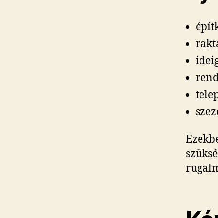
épít
rakt
idei
rend
tele
szez
Ezekbe
szüksé
rugalm