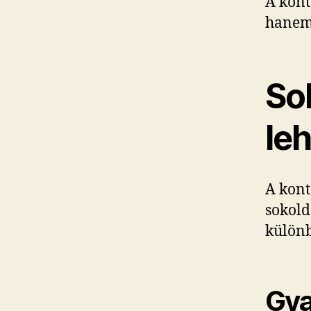
A kont
hanem 
So
le
A kont
sokold
különb
Gya