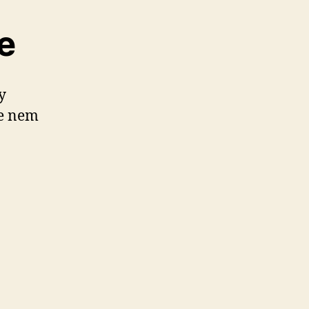
e
y
ze nem